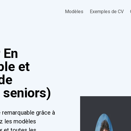
Modèles
Exemples de CV
 En
ple et
 de
 seniors)
e remarquable grâce à
ez les modèles
x et toutes les