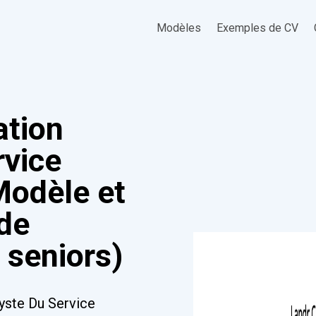
Modèles
Exemples de CV
ation
rvice
Modèle et
 de
 seniors)
lyste Du Service