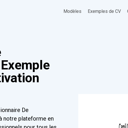
Modèles
Exemples de CV
e
 Exemple
tivation
tionnaire De
 notre plateforme en
ssionnels pour tous les