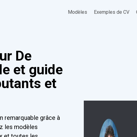
Modèles
Exemples de CV
ur De
le et guide
utants et
in remarquable grâce à
ez les modèles
x et toutes les